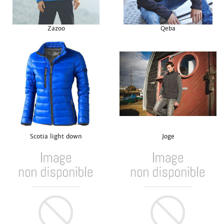
Zazoo
Qeba
Scotia light down
Joge