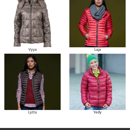
Vyya
Laja
Lyttu
Yedy