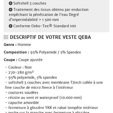
Softshell 3 couches
Traitement des tissus obtenu par enduction
empêchant la pénétration de l'eau Degré
d'imperméabilité > 1 500 mm
Conforme Oeko-Tex® Standard 100
DESCRIPTIF DE VOTRE VESTE QEBA
Genre :
Homme
Composition :
95% Polyamide / 5% Spandex
Coupe :
Coupe ajustée
Couleur : Noir
270-280 g/m²
95% polyamide, 5% spandex
softshell 3 couches avec membrane TJtech collée à une
fine couche de micro fleece à l`intérieur
coutures soudées
résiste au vent et waterproof (10.000 mm)
capuche amovible
fermeture à glissière YKK et rabat tempête intérieur
poche sur la manche avec fermeture à glissière