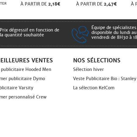
CTER
À PARTIR DE
2,18€
À PARTIR DE
2,47€
À 
Équipe de spécialistes
Prix dégressif en fonction de
disponible du lundi au
la quantité souhaitée
vendredi de 8H30 à 1
EILLEURES VENTES
NOS SÉLECTIONS
l publicitaire Hooded Men
Sélection hiver
er publicitaire Dymo
Veste Publicitaire Bio : Stanley
licitaire Varsity
La sélection KelCom
er personnalisé Crew