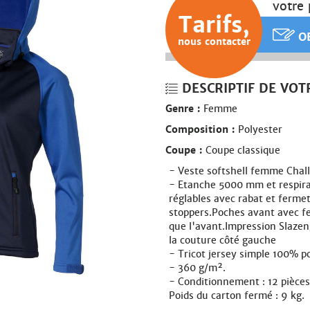
votre 
Tarifs,
OB
nous contacter
DESCRIPTIF DE VOT
Genre :
Femme
Composition :
Polyester
Coupe :
Coupe classique
Veste softshell femme Chal
Etanche 5000 mm et respir
réglables avec rabat et ferme
stoppers.Poches avant avec fe
que l'avant.Impression Slazen
la couture côté gauche
Tricot jersey simple 100% p
360 g/m².
Conditionnement : 12 pièces
Poids du carton fermé : 9 kg.