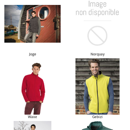
Joge
Norquay
Waxe
Gebizi