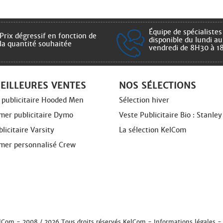
Équipe de spécialistes
Prix dégressif en fonction de
disponible du lundi au
la quantité souhaitée
vendredi de 8H30 à 1
EILLEURES VENTES
NOS SÉLECTIONS
l publicitaire Hooded Men
Sélection hiver
er publicitaire Dymo
Veste Publicitaire Bio : Stanley
licitaire Varsity
La sélection KelCom
er personnalisé Crew
lCom
- 2008 / 2026 Tous droits réservés KelCom -
Informations légales