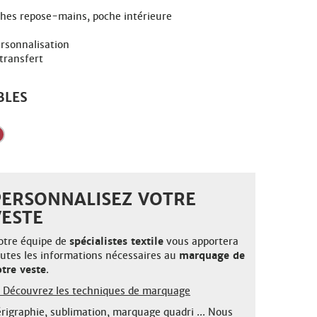
ches repose-mains, poche intérieure
ersonnalisation
 transfert
BLES
PERSONNALISEZ VOTRE
VESTE
otre équipe de
spécialistes textile
vous apportera
outes les informations nécessaires au
marquage de
otre veste
.
Découvrez les techniques de marquage
rigraphie, sublimation, marquage quadri ... Nous