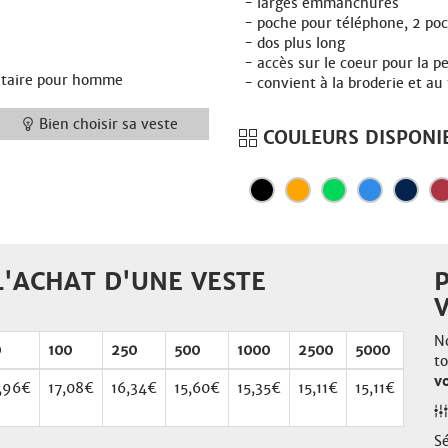
larges emmanchures
poche pour téléphone, 2 po
dos plus long
accès sur le coeur pour la p
itaire pour homme
convient à la broderie et au
Bien choisir sa veste
COULEURS DISPONI
'ACHAT D'UNE VESTE
N
0
100
250
500
1000
2500
5000
t
v
,96€
17,08€
16,34€
15,60€
15,35€
15,11€
15,11€
Sé