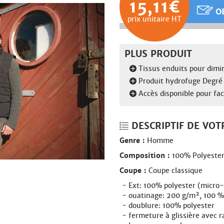
15,11€
OB
prix unitaire HT
PLUS PRODUIT
Tissus enduits pour dimi
Produit hydrofuge Degré
Accès disponible pour fac
DESCRIPTIF DE VOT
Genre :
Homme
Composition :
100% Polyeste
Coupe :
Coupe classique
Ext: 100% polyester (micro-
ouatinage: 200 g/m², 100 %
doublure: 100% polyester
fermeture à glissière avec 