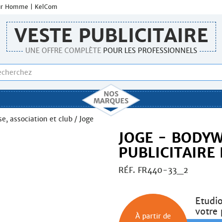
Pour Homme | KelCom
VESTE PUBLICITAIRE
UNE OFFRE COMPLÈTE
POUR LES PROFESSIONNELS
se, association et club
/ Joge
JOGE - BODY
PUBLICITAIR
RÉF. FR440-33_2
Etudi
votre 
À partir de