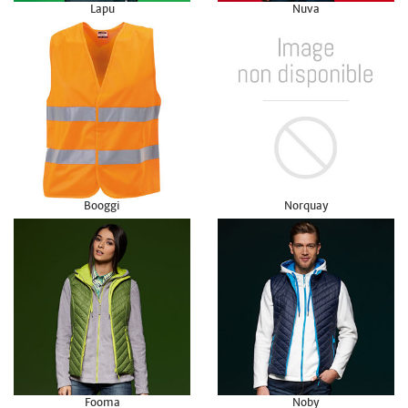
Lapu
Nuva
Booggi
Norquay
Fooma
Noby